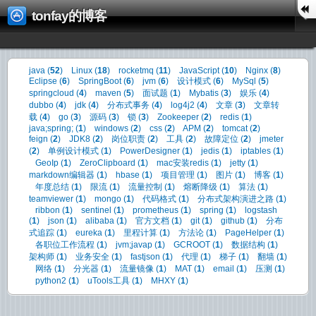
tonfay的博客
java
(
52
)
Linux
(
18
)
rocketmq
(
11
)
JavaScript
(
10
)
Nginx
(
8
)
Eclipse
(
6
)
SpringBoot
(
6
)
jvm
(
6
)
设计模式
(
6
)
MySql
(
5
)
springcloud
(
4
)
maven
(
5
)
面试题
(
1
)
Mybatis
(
3
)
娱乐
(
4
)
dubbo
(
4
)
jdk
(
4
)
分布式事务
(
4
)
log4j2
(
4
)
文章
(
3
)
文章转
载
(
4
)
go
(
3
)
源码
(
3
)
锁
(
3
)
Zookeeper
(
2
)
redis
(
1
)
java;spring;
(
1
)
windows
(
2
)
css
(
2
)
APM
(
2
)
tomcat
(
2
)
feign
(
2
)
JDK8
(
2
)
岗位职责
(
2
)
工具
(
2
)
故障定位
(
2
)
jmeter
(
2
)
单例设计模式
(
1
)
PowerDesigner
(
1
)
jedis
(
1
)
iptables
(
1
)
GeoIp
(
1
)
ZeroClipboard
(
1
)
mac安装redis
(
1
)
jetty
(
1
)
markdown编辑器
(
1
)
hbase
(
1
)
项目管理
(
1
)
图片
(
1
)
博客
(
1
)
年度总结
(
1
)
限流
(
1
)
流量控制
(
1
)
熔断降级
(
1
)
算法
(
1
)
teamviewer
(
1
)
mongo
(
1
)
代码格式
(
1
)
分布式架构演进之路
(
1
)
ribbon
(
1
)
sentinel
(
1
)
prometheus
(
1
)
spring
(
1
)
logstash
(
1
)
json
(
1
)
alibaba
(
1
)
官方文档
(
1
)
git
(
1
)
github
(
1
)
分布
式追踪
(
1
)
eureka
(
1
)
里程计算
(
1
)
方法论
(
1
)
PageHelper
(
1
)
各职位工作流程
(
1
)
jvm;javap
(
1
)
GCROOT
(
1
)
数据结构
(
1
)
架构师
(
1
)
业务安全
(
1
)
fastjson
(
1
)
代理
(
1
)
梯子
(
1
)
翻墙
(
1
)
网络
(
1
)
分光器
(
1
)
流量镜像
(
1
)
MAT
(
1
)
email
(
1
)
压测
(
1
)
python2
(
1
)
uTools工具
(
1
)
MHXY
(
1
)