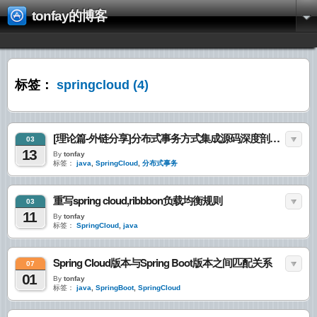
tonfay的博客
标签：
springcloud
(4)
[理论篇-外链分享]分布式事务方式集成源码深度剖析：Fescar x Spring Cloud
03
13
By
tonfay
标签：
java
,
SpringCloud
,
分布式事务
重写spring cloud,ribbbon负载均衡规则
03
11
By
tonfay
标签：
SpringCloud
,
java
Spring Cloud版本与Spring Boot版本之间匹配关系
07
01
By
tonfay
标签：
java
,
SpringBoot
,
SpringCloud