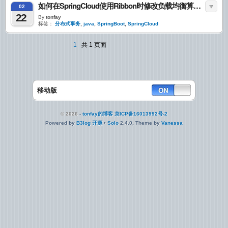
如何在SpringCloud使用Ribbon时修改负载均衡算法-TX-LCN分享记录
02
22
By
tonfay
标签：
分布式事务
,
java
,
SpringBoot
,
SpringCloud
1
共 1 页面
移动版
© 2026
-
tonfay的博客
京ICP备16013992号-2
Powered by
B3log 开源
•
Solo
2.4.0, Theme by
Vanessa