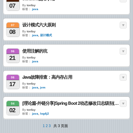
07
By
tonfay
标签：
java
设计模式六大原则
07
08
By
tonfay
标签：
java
,
设计模式
使用注解的坑
06
21
By
tonfay
标签：
java
Java故障排查：高内存占用
06
17
By
tonfay
标签：
java
,
jvm
[理论篇-外链分享]Spring Boot 2动态修改日志级别(待验证)
04
02
By
tonfay
标签：
java
,
log4j2
1
2
3
共 3 页面