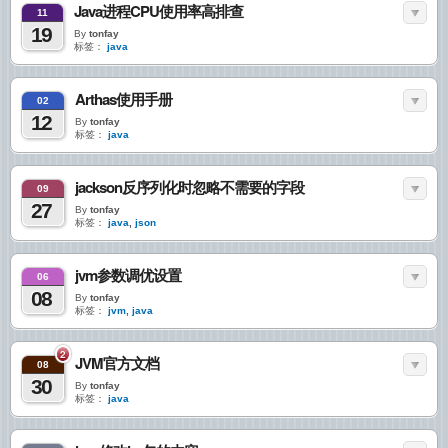
Java进程CPU使用率高排查
11
19
By
tonfay
标签：
java
Arthas使用手册
02
12
By
tonfay
标签：
java
jackson反序列化时忽略不需要的字段
09
27
By
tonfay
标签：
java
,
json
jvm参数调优设置
06
08
By
tonfay
标签：
jvm
,
java
2
JVM官方文档
08
30
By
tonfay
标签：
java