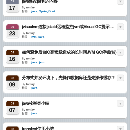
java修改jar包的内容
01
17
By
tonfay
标签：
java
,
SpringBoot
jvisualvm连接 jstatd远程监控jvm或Visual GC提示'不受此JVM支持'
09
23
By
tonfay
标签：
jvm
,
java
如何避免后台IO高负载造成的长时间JVM GC停顿(转)
08
16
By
tonfay
标签：
java
,
jvm
分布式并发环境下，先操作数据库还是先操作缓存？
08
09
By
tonfay
标签：
java
java枚举类小结
08
07
By
tonfay
标签：
java
transient使用小结
08