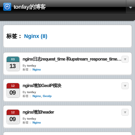
tonfay的博客
标签：
Nginx
(8)
nginx日志request_time 和upstream_response_time区别
03
13
By
tonfay
标签：
Nginx
nginx增加GeoIP模块
12
09
By
tonfay
标签：
Nginx
,
GeoIp
nginx增加header
12
09
By
tonfay
标签：
Nginx