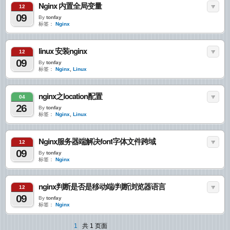
Nginx 内置全局变量
12
09
By
tonfay
标签：
Nginx
linux 安装nginx
12
09
By
tonfay
标签：
Nginx
,
Linux
nginx之location配置
04
26
By
tonfay
标签：
Nginx
,
Linux
Nginx服务器端解决font字体文件跨域
12
09
By
tonfay
标签：
Nginx
nginx判断是否是移动端/判断浏览器语言
12
09
By
tonfay
标签：
Nginx
1
共 1 页面