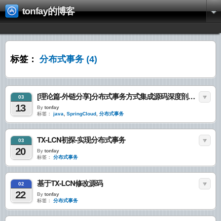
tonfay的博客
标签：
分布式事务
(4)
[理论篇-外链分享]分布式事务方式集成源码深度剖析：Fescar x Spring Cloud
03
13
By
tonfay
标签：
java
,
SpringCloud
,
分布式事务
TX-LCN初探-实现分布式事务
03
20
By
tonfay
标签：
分布式事务
基于TX-LCN修改源码
02
22
By
tonfay
标签：
分布式事务