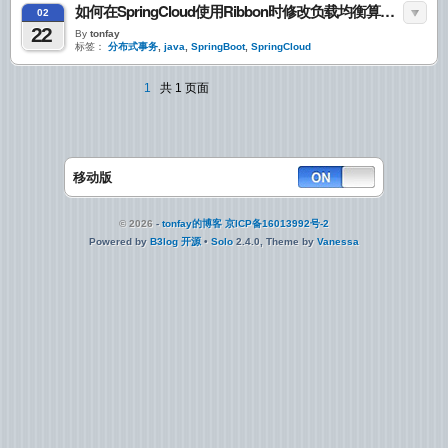
如何在SpringCloud使用Ribbon时修改负载均衡算法-TX-LCN分享记录
02
22
By
tonfay
标签：
分布式事务
,
java
,
SpringBoot
,
SpringCloud
1
共 1 页面
移动版
© 2026
-
tonfay的博客
京ICP备16013992号-2
Powered by
B3log 开源
•
Solo
2.4.0, Theme by
Vanessa