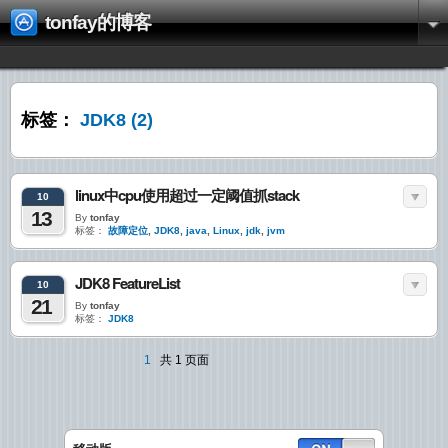
tonfay的博客
标签：
JDK8
(2)
linux中cpu使用超过一定阈值抓stack
10
13
By
tonfay
标签：
故障定位
,
JDK8
,
java
,
Linux
,
jdk
,
jvm
JDK8 FeatureList
10
21
By
tonfay
标签：
JDK8
1
共 1 页面