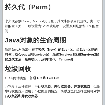
持久代（Perm）
永久代存放Class、Method元信息，其大小跟项目的规模、类、方
法的量有关，一般设置为128M就足够，设置原则是预留30%的空
间。
Java对象的生命周期
新建Java对象出生在
年轻代（New）
的Eden区。当Eden区满的
时候，就会copy到Survivor区，经过Survivor1区和Survivor2区
的迭代之后，最终被copy到
年老代（Tenured)
垃圾回收
GC有两种类型：普通
GC 和 Full GC
JVM给了三种选择：
串行收集器、并行收集器、并发收集器
，但是
串行收集器只适用于小数据量的情况，所以这里的选择主要针对
并
行收集器和并发收集器