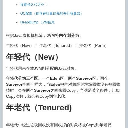
设置持久代大小：
GC配置（推荐吞吐量优先的并行收集器）
HeapDump JVM信息
根据Java虚拟机规范，
JVM将内存划分为
：
年轻代（New）； 年老代（Tenured）； 持久代（Perm）
年轻代（New
）
年轻代用来存放JVM刚分配的Java对象。
年轻代分为三个区
。一个
Eden
区，两个
Survivor
区。两个
Survivor
空间一样大，当
Eden
中的对象经过垃圾回收没有被回收
掉时，会在两个
Survivor
之间来回Copy，当满足某个条件，比如
Copy次数，就会被Copy到
年老代
。
年老代（Tenured)
年轻代中经过垃圾回收没有回收掉的对象将被Copy到年老代