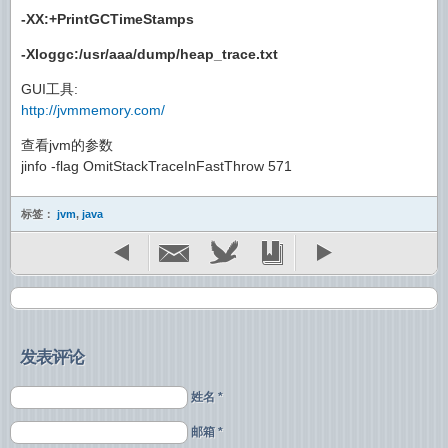
-XX:+PrintGCTimeStamps
-Xloggc:/usr/aaa/dump/heap_trace.txt
GUI工具:
http://jvmmemory.com/
查看jvm的参数
jinfo -flag OmitStackTraceInFastThrow 571
标签：
jvm
,
java
发表评论
姓名 *
邮箱 *