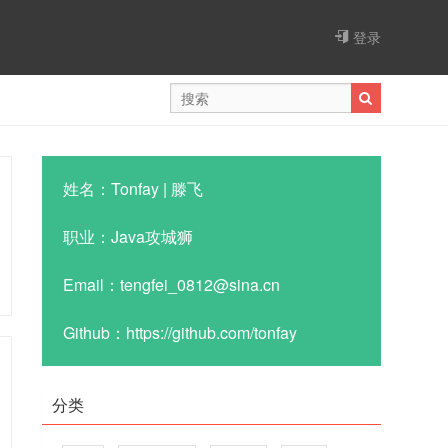
登录
姓名：Tonfay | 滕飞
职业：Java攻城狮
Email：tengfei_0812@sina.cn
Github：https://github.com/tonfay
分类