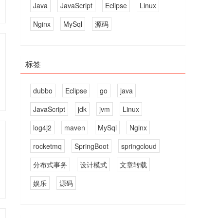
Java
JavaScript
Eclipse
Linux
Nginx
MySql
源码
标签
dubbo
Eclipse
go
java
JavaScript
jdk
jvm
Linux
log4j2
maven
MySql
Nginx
rocketmq
SpringBoot
springcloud
分布式事务
设计模式
文章转载
娱乐
源码