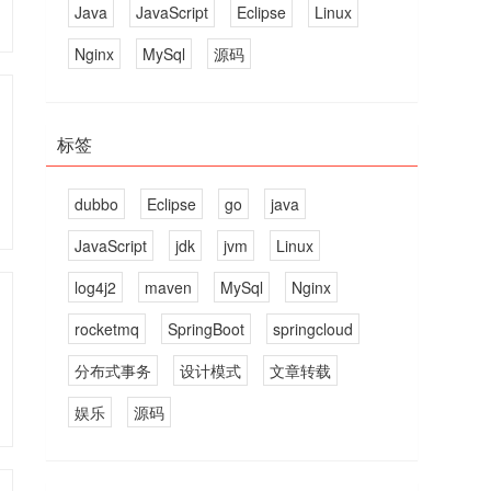
Java
JavaScript
Eclipse
Linux
Nginx
MySql
源码
标签
dubbo
Eclipse
go
java
JavaScript
jdk
jvm
Linux
log4j2
maven
MySql
Nginx
rocketmq
SpringBoot
springcloud
分布式事务
设计模式
文章转载
娱乐
源码