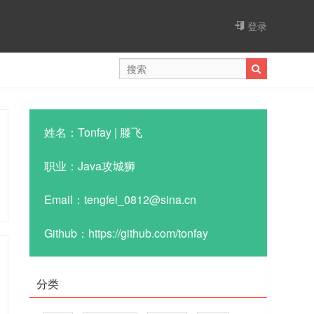
登录
姓名：Tonfay | 滕飞
职业：Java攻城狮
Email：tengfei_0812@sina.cn
Github：https://github.com/tonfay
分类