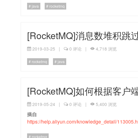
java
rocketmq
[RocketMQ]消息数堆积
2019-03-25
|
0 评论
|
4,718 浏览
rocketmq
java
[RocketMQ]如何根据
2019-05-24
|
0 评论
|
5,400 浏览
摘自
https://help.aliyun.com/knowledge_detail/1130
rocketmq