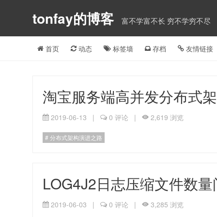
tonfay的博客
富不学富不长 穷不学穷不尽
首页
动态
标签墙
存档
友情链接
淘宝服务端高并发分布式
2019-06-13
|
0 评论
|
2,619 浏览
分布式架构演进之路
LOG4J2日志压缩文件数
2019-06-03
|
0 评论
|
3,285 浏览