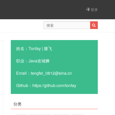
登录
姓名：Tonfay | 滕飞
职业：Java攻城狮
Email：tengfei_0812@sina.cn
Github：https://github.com/tonfay
分类