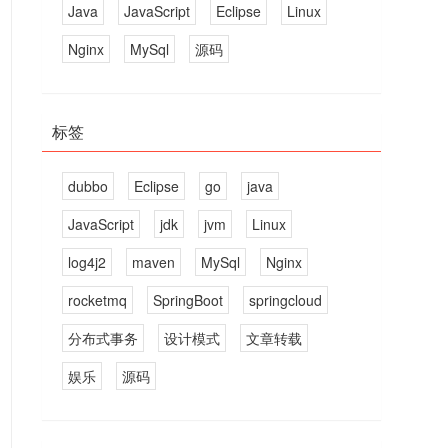
Java
JavaScript
Eclipse
Linux
Nginx
MySql
源码
标签
dubbo
Eclipse
go
java
JavaScript
jdk
jvm
Linux
log4j2
maven
MySql
Nginx
rocketmq
SpringBoot
springcloud
分布式事务
设计模式
文章转载
娱乐
源码