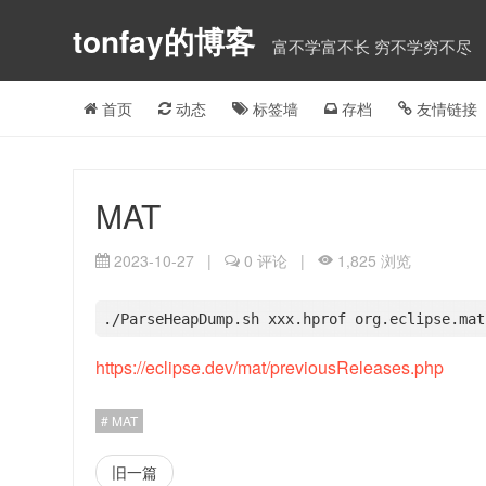
tonfay的博客
富不学富不长 穷不学穷不尽
首页
动态
标签墙
存档
友情链接
MAT
2023-10-27
|
0 评论
|
1,825 浏览
https://eclipse.dev/mat/previousReleases.php
MAT
旧一篇