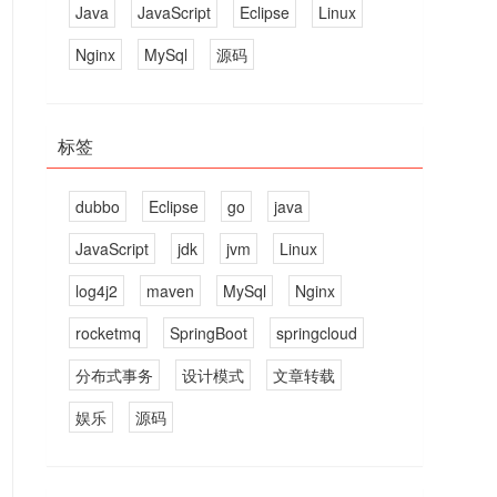
Java
JavaScript
Eclipse
Linux
Nginx
MySql
源码
标签
dubbo
Eclipse
go
java
JavaScript
jdk
jvm
Linux
log4j2
maven
MySql
Nginx
rocketmq
SpringBoot
springcloud
分布式事务
设计模式
文章转载
娱乐
源码