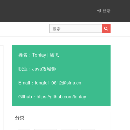
登录
姓名：Tonfay | 滕飞
职业：Java攻城狮
Email：tengfei_0812@sina.cn
Github：https://github.com/tonfay
分类