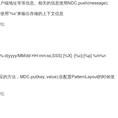
端地址等等信息。相关的信息使用NDC.push(message);
ut中使用”%x”来输出存储的上下文信息
();
rn=%-d{yyyy/MM/dd HH:mm:ss,SSS} [%X] -[%c]-[%p] %m%n
C.put(key, value);在配置PatternLayout的时候使
();