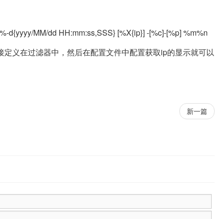
n=%-d{yyyy/MM/dd HH:mm:ss,SSS} [%X{ip}] -[%c]-[%p] %m%n
直接定义在过滤器中，然后在配置文件中配置获取ip的显示就可以
新一篇