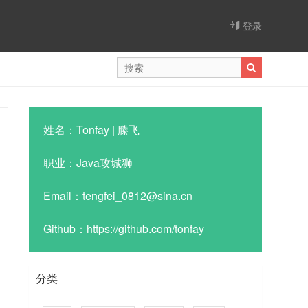
登录
姓名：Tonfay | 滕飞
职业：Java攻城狮
Email：tengfei_0812@sina.cn
Github：https://github.com/tonfay
分类