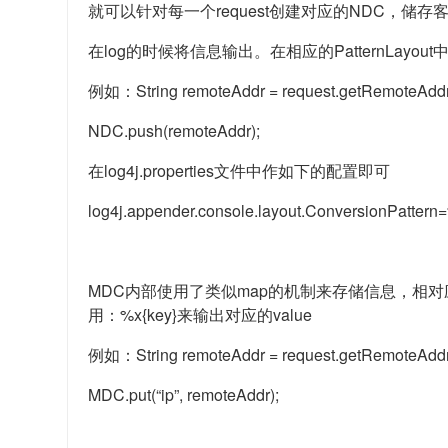
就可以针对每一个request创建对应的NDC，储存客户
在log的时候将信息输出。在相应的PatternLayo
例如：String remoteAddr = request.getRemoteAddr
NDC.push(remoteAddr);
在log4j.properties文件中作如下的配置即可
log4j.appender.console.layout.ConversionPatte
MDC内部使用了类似map的机制来存储信息，相对应的方法，MD
用：%x{key}来输出对应的value
例如：String remoteAddr = request.getRemoteAddr
MDC.put(“ip”, remoteAddr);