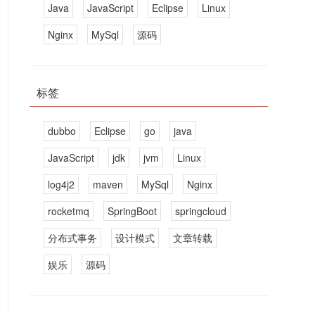
Java
JavaScript
Eclipse
Linux
Nginx
MySql
源码
标签
dubbo
Eclipse
go
java
JavaScript
jdk
jvm
Linux
log4j2
maven
MySql
Nginx
rocketmq
SpringBoot
springcloud
分布式事务
设计模式
文章转载
娱乐
源码