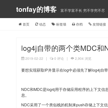
tonfay的博客
富不学富不长 穷不学穷不尽
首页
动态
标签墙
存档
友情链接
log4j自带的两个类MDC
2019-02-22
|
0 评论
|
2,904 浏览
要想实现获取IP并显示在log中必须先了解log4j自
NDC和MDC是log4j用于存储应用程序的上下文信息（c
息。
NDC采用了一个类似栈的机制来push存储上下文信